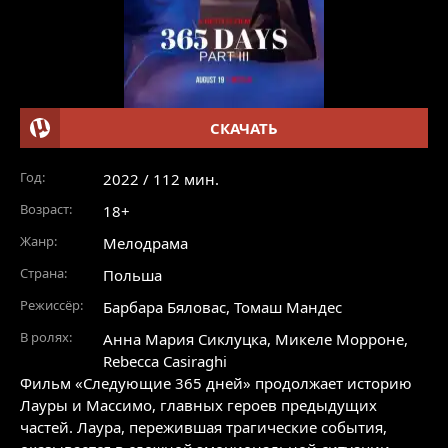
СКАЧАТЬ
Год:
2022 / 112 мин.
Возраст:
18+
Жанр:
Мелодрама
Страна:
Польша
Режиссёр:
Барбара Бяловас, Томаш Мандес
В ролях:
Анна Мария Сиклуцка
,
Микеле Морроне
,
Rebecca Casiraghi
Фильм «Следующие 365 дней» продолжает историю
Лауры и Массимо, главных героев предыдущих
частей. Лаура, пережившая трагические события,